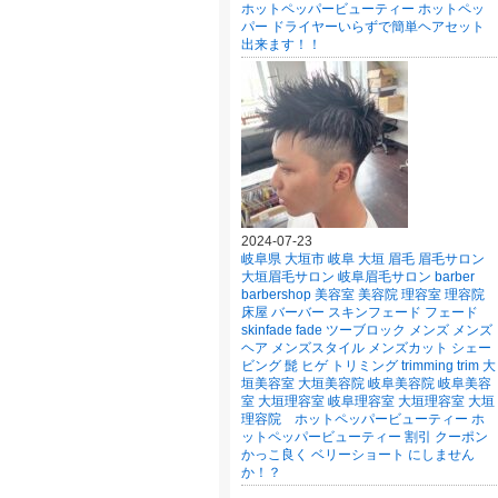
ホットペッパービューティー ホットペッ
パー ドライヤーいらずで簡単ヘアセット
出来ます！！
2024-07-23
岐阜県 大垣市 岐阜 大垣 眉毛 眉毛サロン
大垣眉毛サロン 岐阜眉毛サロン barber
barbershop 美容室 美容院 理容室 理容院
床屋 バーバー スキンフェード フェード
skinfade fade ツーブロック メンズ メンズ
ヘア メンズスタイル メンズカット シェー
ビング 髭 ヒゲ トリミング trimming trim 大
垣美容室 大垣美容院 岐阜美容院 岐阜美容
室 大垣理容室 岐阜理容室 大垣理容室 大垣
理容院 ホットペッパービューティー ホ
ットペッパービューティー 割引 クーポン
かっこ良く ベリーショート にしません
か！？