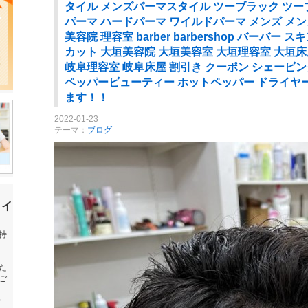
タイル メンズパーマスタイル ツーブラック ツ
パーマ ハードパーマ ワイルドパーマ メンズ メ
美容院 理容室 barber barbershop バーバ
カット 大垣美容院 大垣美容室 大垣理容室 大垣床
岐阜理容室 岐阜床屋 割引き クーポン シェービン
ペッパービューティー ホットペッパー ドライヤ
ます！！
2022-01-23
テーマ：
ブログ
タイ
持
た
ご
グ