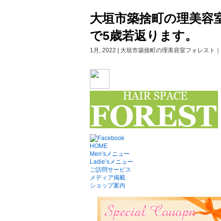
大垣市築捨町の理美容
で5歳若返ります。
1月, 2022 | 大垣市築捨町の理美容室フォレスト｜理
HOME
Men’sメニュー
Ladie’sメニュー
ご訪問サービス
メディア掲載
ショップ案内