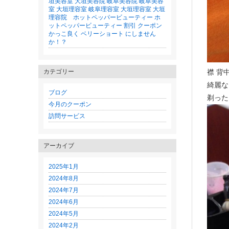
垣美容室 大垣美容院 岐阜美容院 岐阜美容
室 大垣理容室 岐阜理容室 大垣理容室 大垣
理容院 ホットペッパービューティー ホ
ットペッパービューティー 割引 クーポン
かっこ良く ベリーショート にしません
か！？
カテゴリー
襟 背
綺麗な
ブログ
剃った
今月のクーポン
訪問サービス
アーカイブ
2025年1月
2024年8月
2024年7月
2024年6月
2024年5月
2024年2月