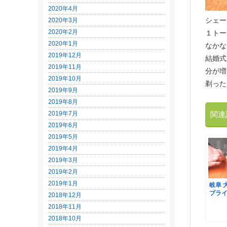
2020年4月
シェー
2020年3月
2020年2月
１トー
2020年1月
なかな
2019年12月
結婚式
2019年11月
分が増
2019年10月
剃った
2019年9月
2019年8月
2019年7月
関連
2019年6月
2019年5月
2019年4月
2019年3月
2019年2月
2019年1月
岐阜 
ブライ
2018年12月
ング 
2018年11月
参列
非！
2018年10月