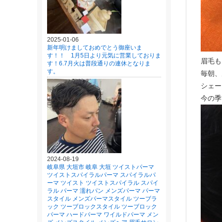
2025-01-06
新年明けましておめでとう御座いま
す！！ 1月5日より元気に営業しておりま
眉毛も
す！6.7月火は普段通りの連休となりま
す。
毎朝、
シェー
今の季
2024-08-19
岐阜県 大垣市 岐阜 大垣 ツイストパーマ
ツイストスパイラルパーマ スパイラルパ
ーマ ツイスト ツイストスパイラル スパイ
ラル パーマ 濡れパン メンズパーマ パーマ
スタイル メンズパーマスタイル ツーブラ
ック ツーブロックスタイル ツーブロック
パーマ ハードパーマ ワイルドパーマ メン