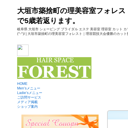
大垣市築捨町の理美容室フォレス
で5歳若返ります。
岐阜県 大垣市 シェービング ブライダル エステ 美容室 理容室 カット
(^-^)/ | 大垣市築捨町の理美容室フォレスト｜理容競技大会優勝のカット技術＆シェ
HOME
Men’sメニュー
Ladie’sメニュー
ご訪問サービス
メディア掲載
ショップ案内