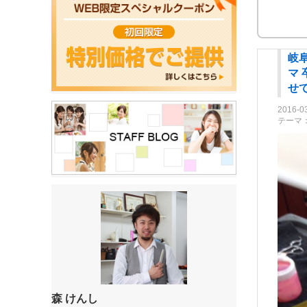
岐阜
マ
せて
2016-0
テーマ
森 けんし