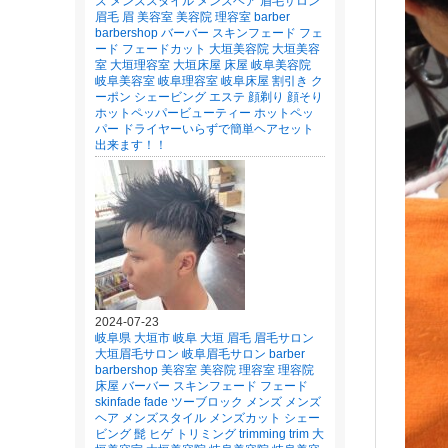
ズ メンズスタイル メンズヘア 眉毛サロン
眉毛 眉 美容室 美容院 理容室 barber
barbershop バーバー スキンフェード フェ
ード フェードカット 大垣美容院 大垣美容
室 大垣理容室 大垣床屋 床屋 岐阜美容院
岐阜美容室 岐阜理容室 岐阜床屋 割引き ク
ーポン シェービング エステ 顔剃り 顔そり
ホットペッパービューティー ホットペッ
パー ドライヤーいらずで簡単ヘアセット
出来ます！！
2024-07-23
岐阜県 大垣市 岐阜 大垣 眉毛 眉毛サロン
大垣眉毛サロン 岐阜眉毛サロン barber
barbershop 美容室 美容院 理容室 理容院
床屋 バーバー スキンフェード フェード
skinfade fade ツーブロック メンズ メンズ
ヘア メンズスタイル メンズカット シェー
ビング 髭 ヒゲ トリミング trimming trim 大